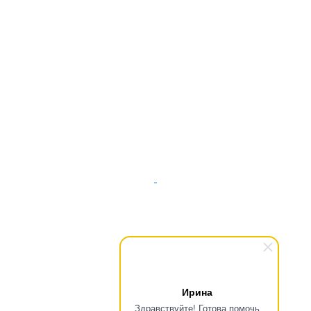
О компании
Новости
Статьи
Каталог
Контакты
© 2015-2024 ФонтАрм – фонтанная устьевая арматура. Вся
информация предсталенная на сайте предназначена для
ознакомления с продукцией и не является публичной
Ирина
оффертой. Перед заказом продукции, уточняйте цены у
Здравствуйте! Готова помочь