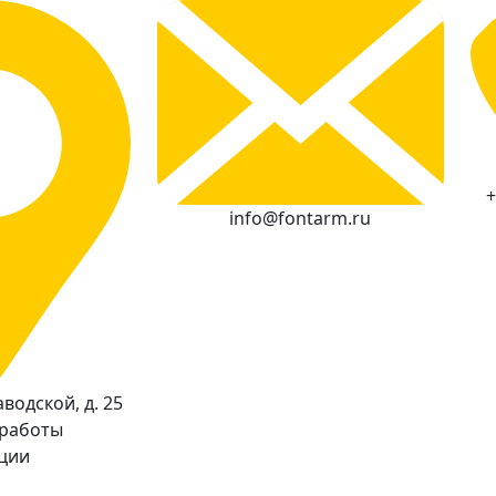
+
info@fontarm.ru
водской, д. 25
 работы
кции