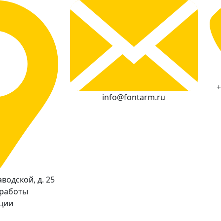
+
info@fontarm.ru
водской, д. 25
 работы
кции