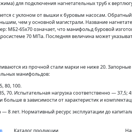
бжима) для подключения нагнетательных труб к вертлюг
тся с уклоном от вышки к буровым насосам. Обратный
ньшим, чем у основной магистрали. Название нагнетат
р: МБ2-65х70 означает, что манифольд буровой изготов
дросистеме 70 МПа. Последняя величина может указывать
ливаются из прочной стали марки не ниже 20. Запорны
ельных манифольдов:
, 80, 100.
5, 70. Испытательная нагрузка соответственно — 37,5; 45;
5 и больше в зависимости от характеристик и комплектац
— 8 лет. Нормативный ресурс эксплуатации до капиталь
Каталог продукции
На