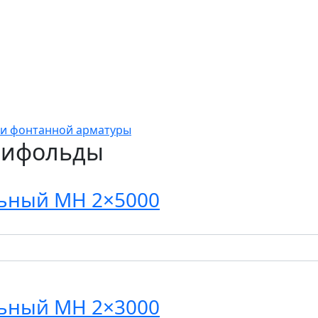
и фонтанной арматуры
нифольды
ьный МН 2×5000
ьный МН 2×3000