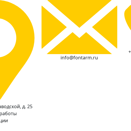
+
info@fontarm.ru
водской, д. 25
 работы
кции