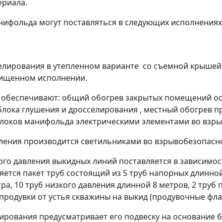
ериала.
нифольда могут поставляться в следующих исполнениях
селирования в утепленном варианте со съемной крышей,
щищенном исполнении.
 обеспечивают: общий обогрев закрытых помещений ос
лока глушения и дросселирования , местный обогрев п
 блоков манифольда электрическими элементами во вз
ения производится светильниками во взрывобезопасн
ого давления выкидных линий поставляется в зависимос
ется пакет труб состоящий из 5 труб напорных длинной
ра, 10 труб низкого давления длинной 8 метров, 2 труб
продувки от устья скважины на выкид (продувочные фла
ирования предусматривает его подвеску на основание б