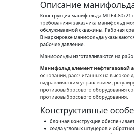
Описание манифольда
Конструкция манифольда МПБ4-80х21 о
требованиям заказчика манифольд мож
обслуживаемой скважины. Рабочая сред
В маркировке манифольда указываются 
рабочее давление.
Манифольды изготавливаются на рабочее
Манифольд элемент нефтегазовой 
основании, рассчитанных на высокое д
гидравлическим управлением, регулир
противовыбросового оборудования сос
противовыбросового оборудования.
Конструктивные особ
блочная конструкция обеспечивает
седла угловых штуцеров и обратног