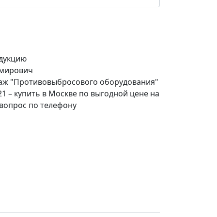
дукцию
имирович
даж "Противовыбросового оборудования"