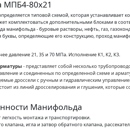
 МПБ4-80х21
пределяется типовой схемой, которая устанавливает к
ет комплектоваться дополнительными блоками в соотв
а манифольда - буровые растворы, нефть, газ, газокон
буквы, определяющие его конструкцию, проход манифол
 давление 21, 35 и 70 МПа. Исполнение К1, К2, К3.
арматуры
- представляет собой несколько трубопровод
авление и соединенных по определенной схеме и армату
уемые дроссели с ручным и гидравлическим управление
тоит из линий дросселирования и глушения, которые с
енности Манифольда
 легкость монтажа и транспортировки.
о клапана, игла и затвор обратного клапана, рассекате