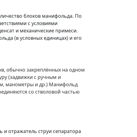
оличество блоков манифольда. По
етствиями с условиями
денсат и механические примеси.
ьда (в условных единицах) и его
ов, обычно закреплённых на одном
ру (задвижки с ручным и
м, манометры и др.) Манифольд
оединяются со стволовой частью
ль и отражатель струи сепаратора