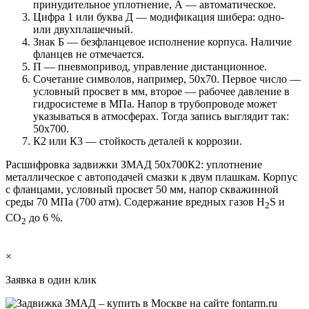
принудительное уплотнение, А — автоматическое.
Цифра 1 или буква Д — модификация шибера: одно-
или двухплашечный.
Знак Б — безфланцевое исполнение корпуса. Наличие
фланцев не отмечается.
П — пневмопривод, управление дистанционное.
Сочетание символов, например, 50х70. Первое число —
условный просвет в мм, второе — рабочее давление в
гидросистеме в МПа. Напор в трубопроводе может
указываться в атмосферах. Тогда запись выглядит так:
50х700.
К2 или К3 — стойкость деталей к коррозии.
Расшифровка задвижки ЗМАД 50х700К2: уплотнение
металлическое с автоподачей смазки к двум плашкам. Корпус
с фланцами, условный просвет 50 мм, напор скважинной
среды 70 МПа (700 атм). Содержание вредных газов H
S и
2
CO
до 6 %.
2
×
Заявка в один клик