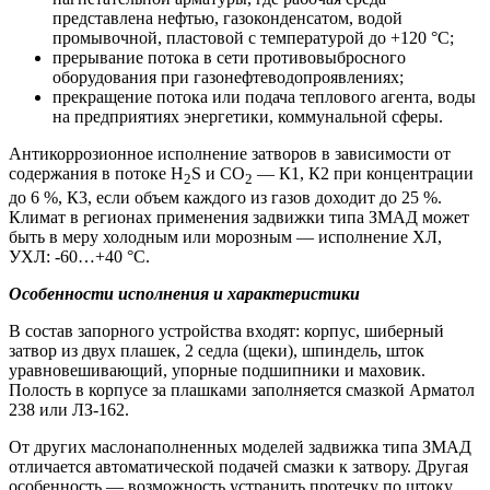
представлена нефтью, газоконденсатом, водой
промывочной, пластовой с температурой до +120 °С;
прерывание потока в сети противовыбросного
оборудования при газонефтеводопроявлениях;
прекращение потока или подача теплового агента, воды
на предприятиях энергетики, коммунальной сферы.
Антикоррозионное исполнение затворов в зависимости от
содержания в потоке H
S и CO
— К1, К2 при концентрации
2
2
до 6 %, К3, если объем каждого из газов доходит до 25 %.
Климат в регионах применения задвижки типа ЗМАД может
быть в меру холодным или морозным — исполнение ХЛ,
УХЛ: -60…+40 °С.
Особенности исполнения и характеристики
В состав запорного устройства входят: корпус, шиберный
затвор из двух плашек, 2 седла (щеки), шпиндель, шток
уравновешивающий, упорные подшипники и маховик.
Полость в корпусе за плашками заполняется смазкой Арматол
238 или ЛЗ-162.
От других маслонаполненных моделей задвижка типа ЗМАД
отличается автоматической подачей смазки к затвору. Другая
особенность — возможность устранить протечку по штоку